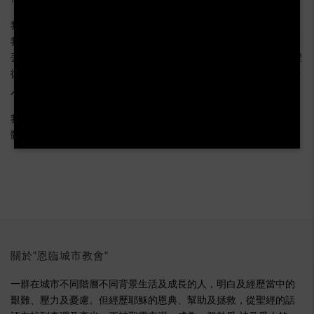
我信天父上帝，萬權萬能，創造天地之主。我信上帝獨生之愛子，
我主耶穌基督; 我信耶穌為受聖靈感動之童貞女馬利亞所生，並在本
丟彼拉多手下遇難; 被釘十字架，死而埋葬; 降至陰間; 第三日從死裡
復活; 升天，坐於全能天父上帝之右邊。將來必定從天降臨，審判活
人死人。
我信聖靈; 我信聖而公之教會; 我信聖徒相通; 我信罪得赦免; 我信身
體復活; 我信永生。阿們。
關於”恩臨城市教會”
一群在城市不同階層不同背景生活及成長的人，明白及經歷當中的
艱難、壓力及憂慮。但經歷耶穌的恩典、幫助及拯救，從聖經的話