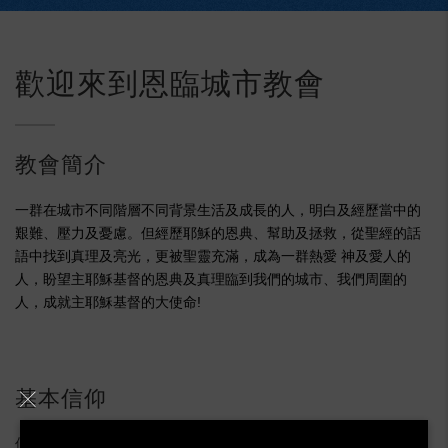
歡迎來到恩臨城市教會
教會簡介
一群在城市不同階層不同背景生活及成長的人，
明白及經歷當中的
艱難、壓力及憂慮。但經歷耶穌的恩典、幫助及拯救，從聖經的話
語中找到真理及亮光，更被聖靈充滿，
成為一群熱愛 神及愛人的
人，盼望主耶穌基督的恩典及真理臨到我們的城市、我們周圍的
人，成就主耶穌基督的大使命!
基本信仰
使徒信經( THE APOSTLES’ CREED )