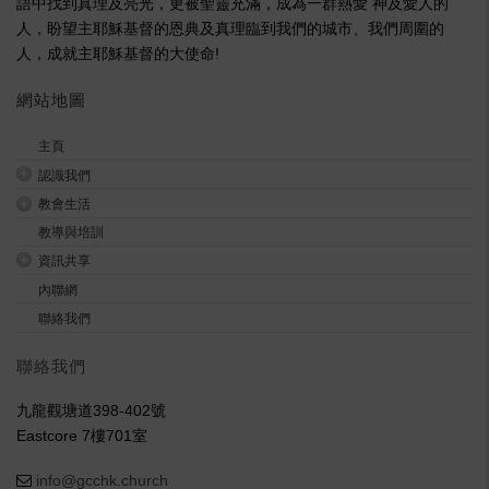
語中找到真理及亮光，更被聖靈充滿，成為一群熱愛 神及愛人的
人，盼望主耶穌基督的恩典及真理臨到我們的城市、我們周圍的
人，成就主耶穌基督的大使命!
網站地圖
主頁
認識我們
教會生活
教導與培訓
資訊共享
內聯網
聯絡我們
聯絡我們
九龍觀塘道398-402號
Eastcore 7樓701室
info@gcchk.church